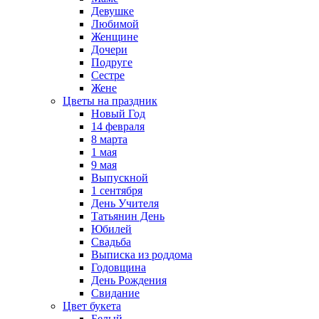
Девушке
Любимой
Женщине
Дочери
Подруге
Сестре
Жене
Цветы на праздник
Новый Год
14 февраля
8 марта
1 мая
9 мая
Выпускной
1 сентября
День Учителя
Татьянин День
Юбилей
Свадьба
Выписка из роддома
Годовщина
День Рождения
Свидание
Цвет букета
Белый