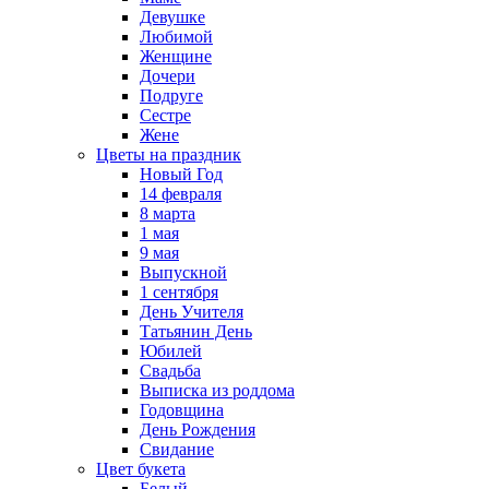
Девушке
Любимой
Женщине
Дочери
Подруге
Сестре
Жене
Цветы на праздник
Новый Год
14 февраля
8 марта
1 мая
9 мая
Выпускной
1 сентября
День Учителя
Татьянин День
Юбилей
Свадьба
Выписка из роддома
Годовщина
День Рождения
Свидание
Цвет букета
Белый