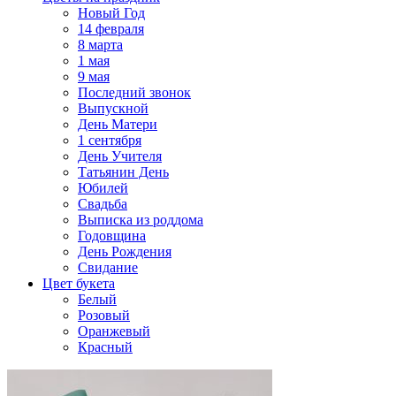
Новый Год
14 февраля
8 марта
1 мая
9 мая
Последний звонок
Выпускной
День Матери
1 сентября
День Учителя
Татьянин День
Юбилей
Свадьба
Выписка из роддома
Годовщина
День Рождения
Свидание
Цвет букета
Белый
Розовый
Оранжевый
Красный