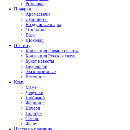
Ромашки
Подарки
Аромасвечи
Сухоцветы
Воздушные шары
Открытки
Вазы
Шоколад
По типу
Коллекция Гормон счастья
Коллекция Русская гжель
Букет невесты
Недорогие
Эксклюзивные
Весенние
Кому
Маме
Девушке
Любимой
Женщине
Дочери
Подруге
Сестре
Жене
Цветы на праздник