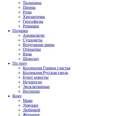
Тюльпаны
Пионы
Розы
Хризантемы
Гипсофилы
Ромашки
Подарки
Аромасвечи
Сухоцветы
Воздушные шары
Открытки
Вазы
Шоколад
По типу
Коллекция Гормон счастья
Коллекция Русская гжель
Букет невесты
Недорогие
Эксклюзивные
Весенние
Кому
Маме
Девушке
Любимой
Женщине