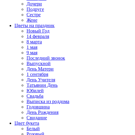
Дочери
Подруге
Сестре
Жене
Цветы на праздник
Новый Год
14 февраля
8 марта
1 мая
9 мая
Последний звонок
Выпускной
День Матери
1 сентября
День Учителя
Татьянин День
Юбилей
Свадьба
Выписка из роддома
Годовщина
День Рождения
Свидание
Цвет букета
Белый
Розовый