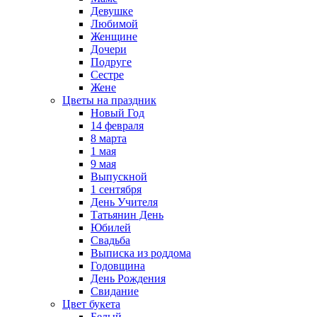
Девушке
Любимой
Женщине
Дочери
Подруге
Сестре
Жене
Цветы на праздник
Новый Год
14 февраля
8 марта
1 мая
9 мая
Выпускной
1 сентября
День Учителя
Татьянин День
Юбилей
Свадьба
Выписка из роддома
Годовщина
День Рождения
Свидание
Цвет букета
Белый