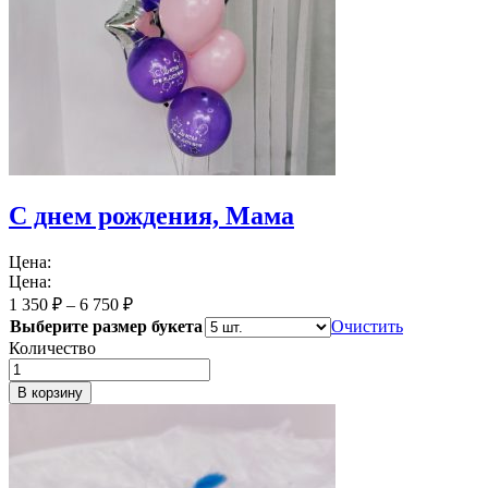
С днем рождения, Мама
Цена:
Цена:
1 350
₽
–
6 750
₽
Выберите размер букета
Очистить
Количество
В корзину