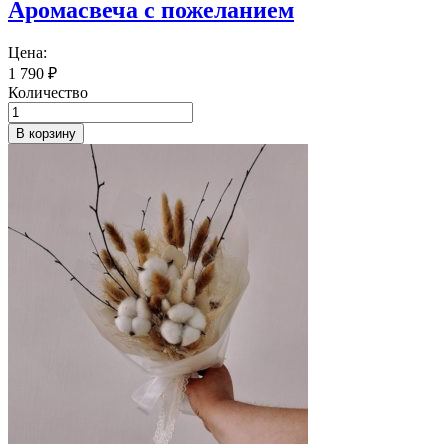
Аромасвеча с пожеланием
Цена:
1 790
₽
Количество
В корзину