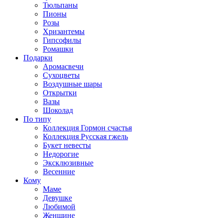
Тюльпаны
Пионы
Розы
Хризантемы
Гипсофилы
Ромашки
Подарки
Аромасвечи
Сухоцветы
Воздушные шары
Открытки
Вазы
Шоколад
По типу
Коллекция Гормон счастья
Коллекция Русская гжель
Букет невесты
Недорогие
Эксклюзивные
Весенние
Кому
Маме
Девушке
Любимой
Женщине