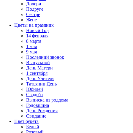
Дочери
Подруге
Сестре
Жене
Цветы на праздник
Новый Год
14 февраля
8 марта
1 мая
9 мая
Последний звонок
Выпускной
День Матери
1 сентября
День Учителя
Татьянин День
Юбилей
Свадьба
Выписка из роддома
Годовщина
День Рождения
Свидание
Цвет букета
Белый
Розовый