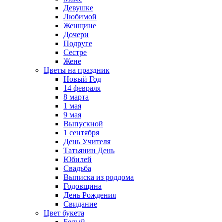
Девушке
Любимой
Женщине
Дочери
Подруге
Сестре
Жене
Цветы на праздник
Новый Год
14 февраля
8 марта
1 мая
9 мая
Выпускной
1 сентября
День Учителя
Татьянин День
Юбилей
Свадьба
Выписка из роддома
Годовщина
День Рождения
Свидание
Цвет букета
Белый